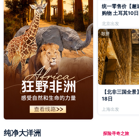
统一零售价【邂
购物 土耳其10日
北京出发
散拼
【北非三国全景】
18日
上海出发
纯净大洋洲
探险寻奇之旅