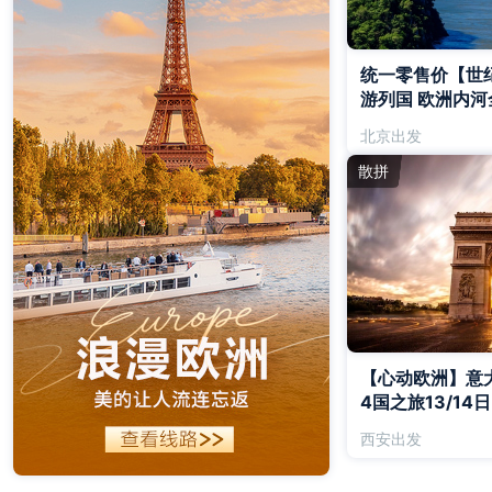
统一零售价【世纪
游列国 欧洲内
斯洛伐克 奥地利 
北京出发
日
散拼
【心动欧洲】意大
4国之旅13/14日
西安出发