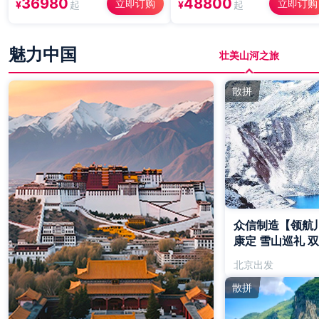
36980
48800
立即订购
立即订购
¥
起
¥
起
奥地利16日
魅力中国
壮美山河之旅
散拼
众信制造【领航川
康定 雪山巡礼 双
北京出发
散拼