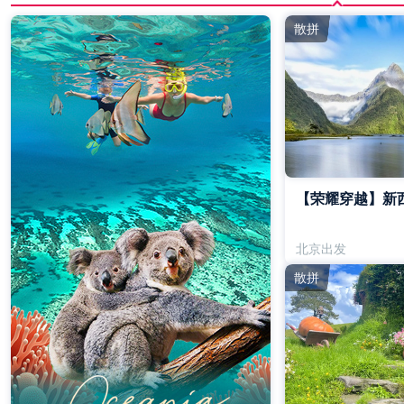
散拼
【荣耀穿越】新
北京出发
散拼