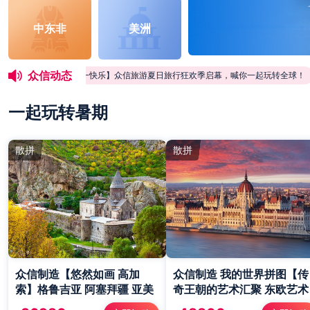
中东非
美洲
众信动态
彩~
【六一快乐】众信旅游夏日旅行狂欢季启幕，喊你一起玩转全球！
一起玩转暑期
散拼
散拼
众信制造【悠然如画 高加
众信制造 我的世界拼图【传
索】格鲁吉亚 阿塞拜疆 亚美
奇王朝的艺术汇聚 东欧艺术
尼亚18/19日
鉴赏】匈牙利 斯洛伐克 捷