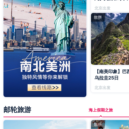
北京出发
散拼
【南美印象】巴西
乌拉圭25日
北京出发
邮轮旅游
海上假期之旅
散拼