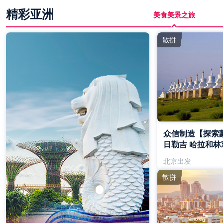
精彩亚洲
美食美景之旅
散拼
众信制造【探索
日勒吉 哈拉和林
北京出发
散拼