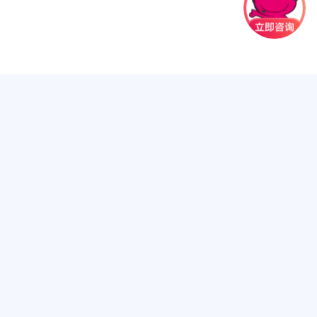
集团简介
集团品牌
集团荣誉
营业网点
加盟热线
·西班牙夺冠！一起玩点不一样的，解锁伊比利亚半岛的无限精彩~
联系我们
·【六一快乐】众信旅游夏日旅行狂欢季启幕，喊你一起玩转全球！
·文旅融合再升级！众信旅游集团众信优游与中视实业集团达成深度合
·本周末北京国际文旅消费博览会盛大启幕 众信旅游放重磅惠民福利
·实力蝉联！众信旅游集团连续三年荣膺文旅集团MBI百强品牌
·2026年众信旅游暑期出游趋势报告 世界杯观赛游引爆北美
·《潮水·众信旅游篇》重磅发布 深度剖析中国出境游市场发展历程
·西班牙夺冠！一起玩点不一样的，解锁伊比利亚半岛的无限精彩~
·【六一快乐】众信旅游夏日旅行狂欢季启幕，喊你一起玩转全球！